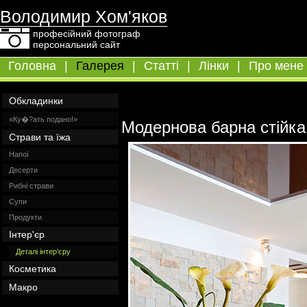
Володимир Хом'яков
професійний фотограф
персональний сайт
Головна
|
Галерея
|
Статті
|
Лінки
|
Про мене
Обкладинки
«Ку�?ать подано!»
Модернова барна стійка
Страви та їжа
Напої
Десерти
Рибні страви
Супи
Продукти
Інтер'єр
Деталі інтер'єру
Косметика
Макро