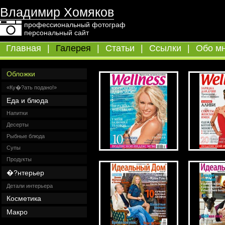
Владимир Хомяков
профессиональный фотограф
персональный сайт
Главная
|
Галерея
|
Статьи
|
Ссылки
|
Обо м
Обложки
«Ку�?ать подано!»
Еда и блюда
Напитки
Десерты
Рыбные блюда
Супы
Продукты
�?нтерьер
Детали интерьера
Косметика
Макро