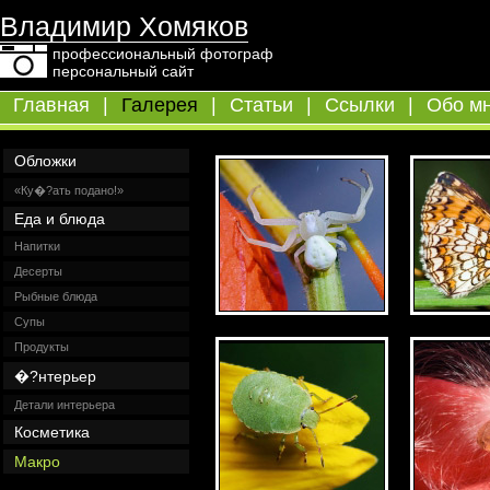
Владимир Хомяков
профессиональный фотограф
персональный сайт
Главная
|
Галерея
|
Статьи
|
Ссылки
|
Обо м
Обложки
«Ку�?ать подано!»
Еда и блюда
Напитки
Десерты
Рыбные блюда
Супы
Продукты
�?нтерьер
Детали интерьера
Косметика
Макро