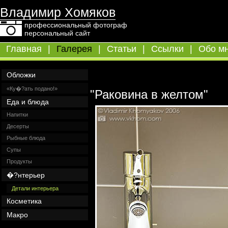
Владимир Хомяков
профессиональный фотограф
персональный сайт
Главная
|
Галерея
|
Статьи
|
Ссылки
|
Обо м
Обложки
«Ку�?ать подано!»
"Раковина в желтом"
Еда и блюда
Напитки
Десерты
Рыбные блюда
Супы
Продукты
�?нтерьер
Детали интерьера
Косметика
Макро