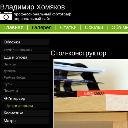
Владимир Хомяков
профессиональный фотограф
персональный сайт
Главная
|
Галерея
|
Статьи
|
Ссылки
|
Обо м
Обложки
«Ку�?ать подано!»
Cтол-конструктор
Еда и блюда
Напитки
Десерты
Рыбные блюда
Супы
Продукты
�?нтерьер
Детали интерьера
Косметика
Макро