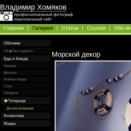
Владимир Хомяков
профессиональный фотограф
персональный сайт
Главная
|
Галерея
|
Статьи
|
Ссылки
|
Обо м
Обложки
«Ку�?ать подано!»
Морской декор
Еда и блюда
Напитки
Десерты
Рыбные блюда
Супы
Продукты
�?нтерьер
Детали интерьера
Косметика
Макро