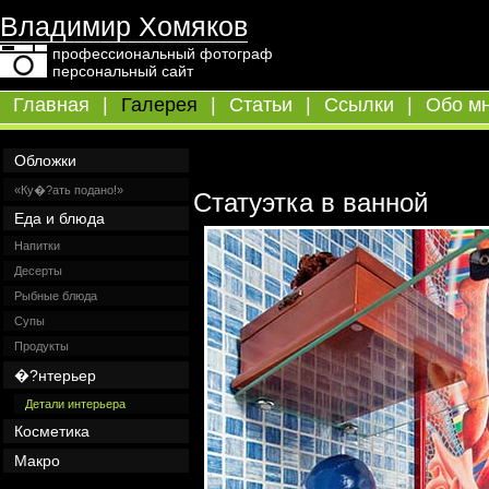
Владимир Хомяков
профессиональный фотограф
персональный сайт
Главная
|
Галерея
|
Статьи
|
Ссылки
|
Обо м
Обложки
«Ку�?ать подано!»
Статуэтка в ванной
Еда и блюда
Напитки
Десерты
Рыбные блюда
Супы
Продукты
�?нтерьер
Детали интерьера
Косметика
Макро