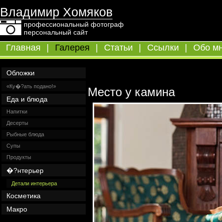
Владимир Хомяков
профессиональный фотограф
персональный сайт
Главная
|
Галерея
|
Статьи
|
Ссылки
|
Обо м
Обложки
«Ку�?ать подано!»
Место у камина
Еда и блюда
Напитки
Десерты
Рыбные блюда
Супы
Продукты
�?нтерьер
Детали интерьера
Косметика
Макро