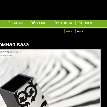
и
|
Ссылки
|
Обо мне
|
Контакты
|
Услуги
««««
»»»»
омная ваза