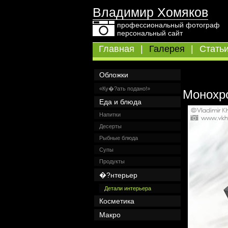
Владимир Хомяков
профессиональный фотограф
персональный сайт
Главная
|
Галерея
|
Стать
Обложки
«Ку�?ать подано!»
Монохр
Еда и блюда
Напитки
Десерты
Рыбные блюда
Супы
Продукты
�?нтерьер
Детали интерьера
Косметика
Макро